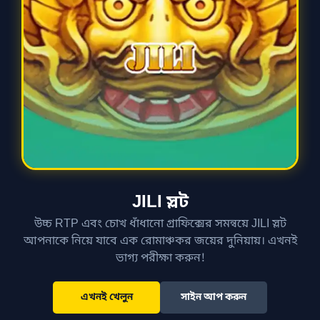
JILI স্লট
উচ্চ RTP এবং চোখ ধাঁধানো গ্রাফিক্সের সমন্বয়ে JILI স্লট
আপনাকে নিয়ে যাবে এক রোমাঞ্চকর জয়ের দুনিয়ায়। এখনই
ভাগ্য পরীক্ষা করুন!
এখনই খেলুন
সাইন আপ করুন