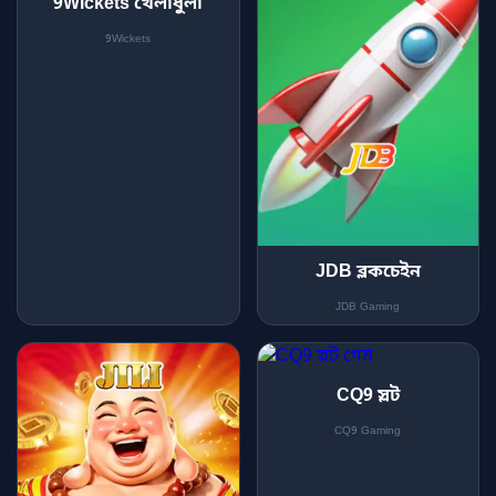
9Wickets খেলাধুলা
9Wickets
JDB ব্লকচেইন
JDB Gaming
CQ9 স্লট
CQ9 Gaming