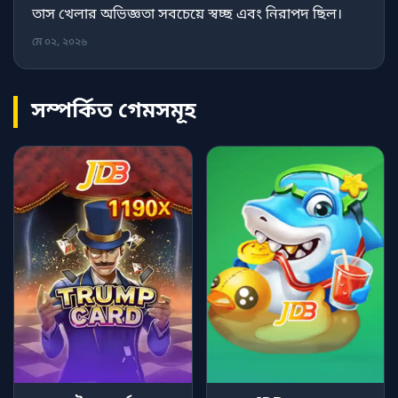
তাস খেলার অভিজ্ঞতা সবচেয়ে স্বচ্ছ এবং নিরাপদ ছিল।
মে ০২, ২০২৬
সম্পর্কিত গেমসমূহ