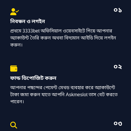
০১
নিবন্ধন ও লগইন
প্রথমে 3333bet অফিসিয়াল ওয়েবসাইটে গিয়ে আপনার
অ্যাকাউন্ট তৈরি করুন অথবা বিদ্যমান আইডি দিয়ে লগইন
করুন।
০২
ফান্ড ডিপোজিট করুন
আপনার পছন্দের পেমেন্ট মেথড ব্যবহার করে অ্যাকাউন্টে
টাকা জমা করুন যাতে আপনি Askmeslot তাস বেট করতে
পারেন।
০৩