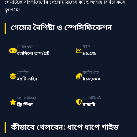
গেমটিকে বাংলাদেশের খেলোয়াড়দের কাছে অত্যন্ত বিশ্বস্ত করে
তুলেছে।
গেমের বৈশিষ্ট্য ও স্পেসিফিকেশন
গেমের ধরন
RTP
ক্যাসিনো তাস/স্লট
৯৬.৫%
পেলাইন
সর্বোচ্চ বেট
২৫টি লাইন
৳১০,০০০
বিশেষ ফিচার
ভোলাটিলিটি
ফ্রি স্পিন
মাঝারি
কীভাবে খেলবেন: ধাপে ধাপে গাইড