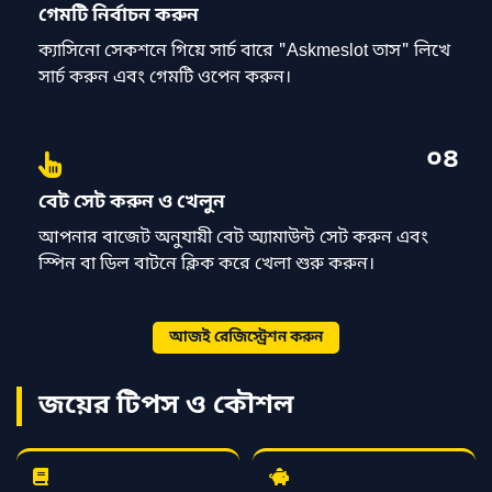
গেমটি নির্বাচন করুন
ক্যাসিনো সেকশনে গিয়ে সার্চ বারে "Askmeslot তাস" লিখে
সার্চ করুন এবং গেমটি ওপেন করুন।
০৪
বেট সেট করুন ও খেলুন
আপনার বাজেট অনুযায়ী বেট অ্যামাউন্ট সেট করুন এবং
স্পিন বা ডিল বাটনে ক্লিক করে খেলা শুরু করুন।
আজই রেজিস্ট্রেশন করুন
জয়ের টিপস ও কৌশল