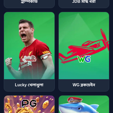
ট্রাম্পকার্ড
JDB মাছ ধরা
Lucky খেলাধুলা
WG ব্লকচেইন