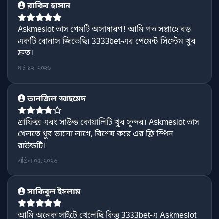
রাকিব হাসান
Askmeslot তাস গেমটি অসাধারণ! আমি গত সপ্তাহে বড়
একটি বোনাস জিতেছি। 3333bet-এর পেমেন্ট সিস্টেম খুব
দ্রুত।
মার্চ ১২, ২০২৬
তানজিল আহমেদ
গ্রাফিক্স এবং সাউন্ড কোয়ালিটি খুব সুন্দর। Askmeslot তাস
খেলতে খুব ভালো লাগে, বিশেষ করে এর ফ্রি স্পিন
রাউন্ডটি।
এপ্রিল ০৫, ২০২৬
সাকিবুল ইসলাম
আমি অনেক সাইটে খেলেছি কিন্তু 3333bet-এ Askmeslot