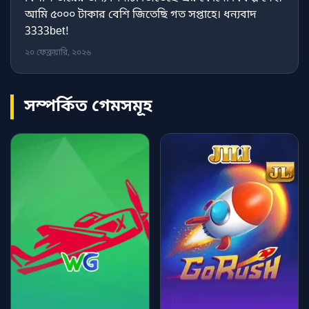
আমি ৫০০০ টাকার বেশি জিতেছি গত সপ্তাহে। ধন্যবাদ
3333bet!
২০ ফেব্রুয়ারি, ২০২৬
সম্পর্কিত গেমসমূহ