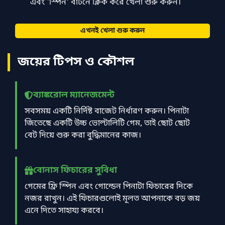
এবং 'স্পিন' বাটনে ক্লিক করে খেলা শুরু করুন।
এখনই খেলা শুরু করুন
জয়ের টিপস ও কৌশল
ব্যাঙ্করোল ম্যানেজমেন্ট
সবসময় একটি নির্দিষ্ট বাজেট নির্ধারণ করুন। পিনাটা
জিতেছে একটি উচ্চ ভোল্টালিটি গেম, তাই ছোট ছোট
বেট দিয়ে শুরু করা বুদ্ধিমানের কাজ।
বোনাস ফিচারের সুবিধা
গেমের ফ্রি স্পিন এবং গোল্ডেন পিনাটা ফিচারের দিকে
নজর রাখুন। এই ফিচারগুলোই মূলত আপনাকে বড় জয়
এনে দিতে সাহায্য করবে।