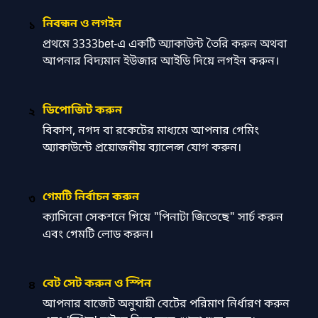
নিবন্ধন ও লগইন
১
প্রথমে 3333bet-এ একটি অ্যাকাউন্ট তৈরি করুন অথবা
আপনার বিদ্যমান ইউজার আইডি দিয়ে লগইন করুন।
ডিপোজিট করুন
২
বিকাশ, নগদ বা রকেটের মাধ্যমে আপনার গেমিং
অ্যাকাউন্টে প্রয়োজনীয় ব্যালেন্স যোগ করুন।
গেমটি নির্বাচন করুন
৩
ক্যাসিনো সেকশনে গিয়ে "পিনাটা জিতেছে" সার্চ করুন
এবং গেমটি লোড করুন।
বেট সেট করুন ও স্পিন
৪
আপনার বাজেট অনুযায়ী বেটের পরিমাণ নির্ধারণ করুন