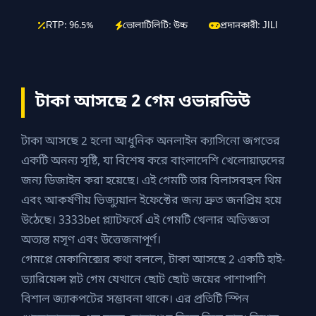
RTP: 96.5%
ভোলাটিলিটি: উচ্চ
প্রদানকারী: JILI
টাকা আসছে 2 গেম ওভারভিউ
টাকা আসছে 2 হলো আধুনিক অনলাইন ক্যাসিনো জগতের
একটি অনন্য সৃষ্টি, যা বিশেষ করে বাংলাদেশি খেলোয়াড়দের
জন্য ডিজাইন করা হয়েছে। এই গেমটি তার বিলাসবহুল থিম
এবং আকর্ষণীয় ভিজ্যুয়াল ইফেক্টের জন্য দ্রুত জনপ্রিয় হয়ে
উঠেছে। 3333bet প্ল্যাটফর্মে এই গেমটি খেলার অভিজ্ঞতা
অত্যন্ত মসৃণ এবং উত্তেজনাপূর্ণ।
গেমপ্লে মেকানিক্সের কথা বললে, টাকা আসছে 2 একটি হাই-
ভ্যারিয়েন্স স্লট গেম যেখানে ছোট ছোট জয়ের পাশাপাশি
বিশাল জ্যাকপটের সম্ভাবনা থাকে। এর প্রতিটি স্পিন