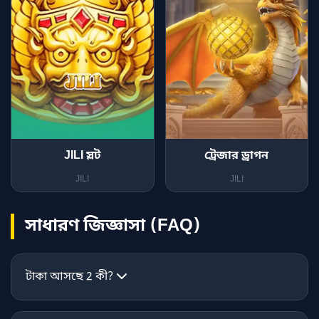
JILI স্লট
ট্রেজার ড্রাগন
JILI
JILI
সাধারণ জিজ্ঞাসা (FAQ)
টাকা আসছে 2 কী?