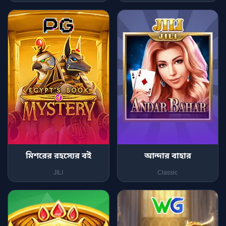
মিশরের রহস্যের বই
আন্দার বাহার
JILI
Classic